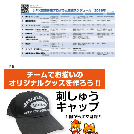
---PR---