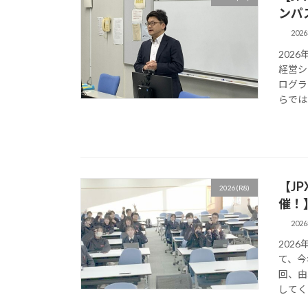
ンパ
202
202
経営シ
ログラ
らではの
【J
2026(R8)
催！
202
202
て、今
回、由
してく