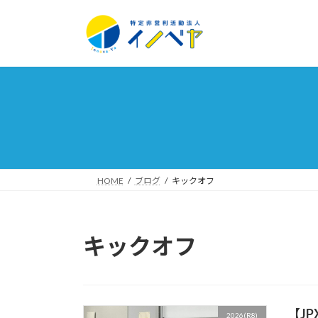
コ
ナ
ン
ビ
テ
ゲ
ン
ー
ツ
シ
へ
ョ
ス
ン
キ
に
ッ
移
プ
動
HOME
ブログ
キックオフ
キックオフ
【J
2026(R8)