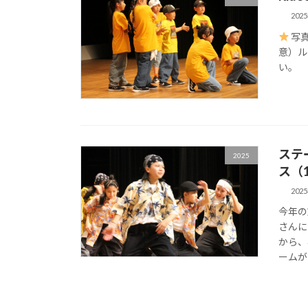
202
写真
意）ル
い。
ステ
2025
ス（
202
今年の
さんに
から、
ームが