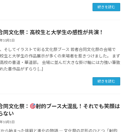
続きを読む
合同文化祭：高校生と大学生の感性が共演！
5年10月1日
、そしてイラストで彩る文化祭ブース 若者合同文化祭の会場で
校生と大学生の作品展示が多くの来場者を惹きつけました。 まず
高校の書道・華道部。 会場に並んだ大きな掛け軸には力強い筆致
れた書作品がずらり […]
続きを読む
合同文化祭：
射的ブース大混乱！それでも笑顔は
らない
5年10月1日
障から始まった挑戦と進化の物語 ― 文化祭の花形のひとつ「射的