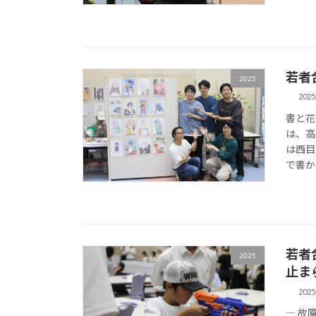
若者
2025
202
書と花
は、高
は西目
で書か
若者
2025
止ま
202
― 故