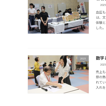
202
血圧も
は、文
体験と
した。
数字
2025
202
売上も
祭の熱
れてい
入れを