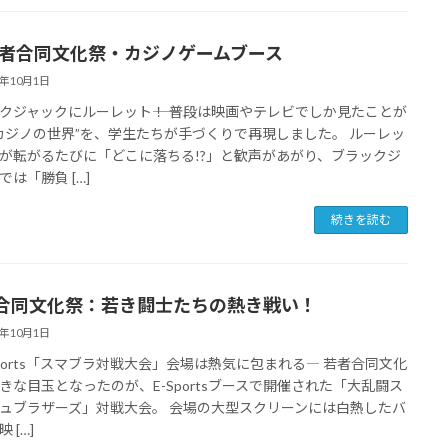
者合同文化祭・カジノゲームブース
5年10月1日
クジャックにルーレット――！ 普段は映画やテレビでしか見たことが
カジノの世界”を、学生たちが手づくりで再現しました。 ルーレッ
が転がるたびに「どこに落ちる!?」と歓声があがり、ブラックジ
では「勝負 […]
続きを読む
合同文化祭：若き闘士たちの熱き戦い！
5年10月1日
Sports「スマブラ対戦大会」会場は熱気に包まれる― 若者合同文化
きな目玉となったのが、E-Sportsブースで開催された「大乱闘ス
ュブラザーズ」対戦大会。 会場の大型スクリーンには白熱したバ
 […]