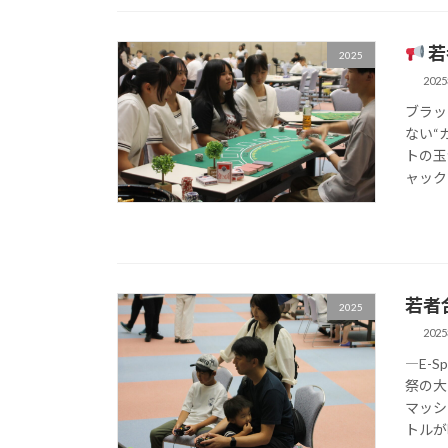
若
2025
202
ブラッ
ない“
トの玉
ャック
若者
2025
202
―E-
祭の大
マッシ
トルが映