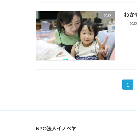
わか
2025
202
投
1
固
定
稿
ペ
の
ー
ジ
ペ
NPO法人イノベヤ
ー