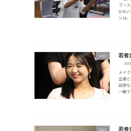
ブース
かのハ
ンは、
若者
2025
202
メイク
企画と
談席も
一瞬で
若者
2025