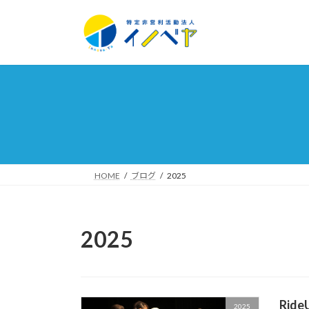
コ
ナ
ン
ビ
テ
ゲ
ン
ー
ツ
シ
へ
ョ
ス
ン
キ
に
ッ
移
プ
動
HOME
ブログ
2025
2025
Rid
2025