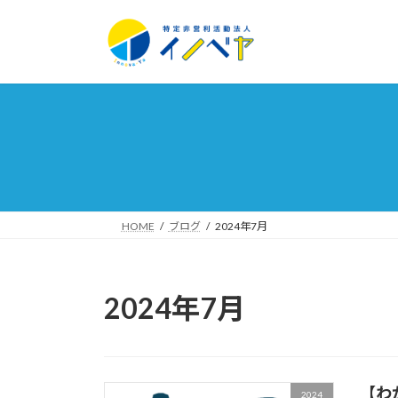
コ
ナ
ン
ビ
テ
ゲ
ン
ー
ツ
シ
へ
ョ
ス
ン
キ
に
ッ
移
プ
動
HOME
ブログ
2024年7月
2024年7月
【わ
2024