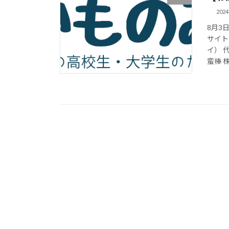
202
8月3
サイト
イ） 
蛮棒 株 