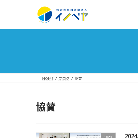
コ
ナ
ン
ビ
テ
ゲ
ン
ー
ツ
シ
へ
ョ
ス
ン
キ
に
ッ
移
プ
動
HOME
ブログ
協賛
協賛
20
2024