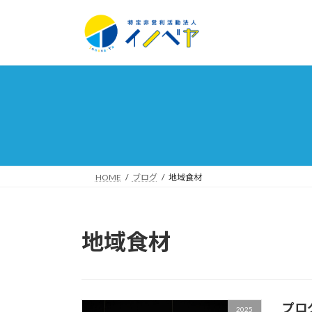
コ
ナ
ン
ビ
テ
ゲ
ン
ー
ツ
シ
へ
ョ
ス
ン
キ
に
ッ
移
プ
動
HOME
ブログ
地域食材
地域食材
プロ
2025