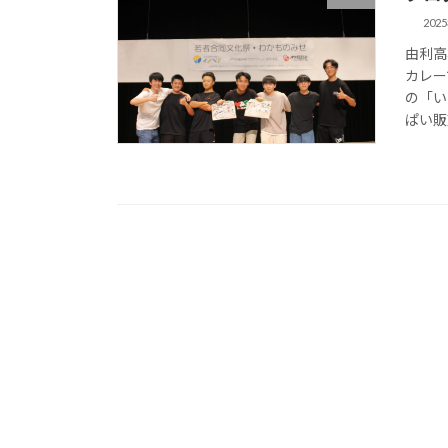
202
由利高
カレー
の「い
ぱい販