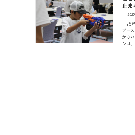
止ま
202
― 故
ブース
かのハ
ンは、