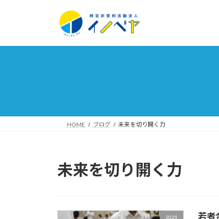
コ
ナ
ン
ビ
テ
ゲ
ン
ー
ツ
シ
へ
ョ
ス
ン
キ
に
ッ
移
プ
動
HOME
ブログ
未来を切り開く力
未来を切り開く力
若者
2025