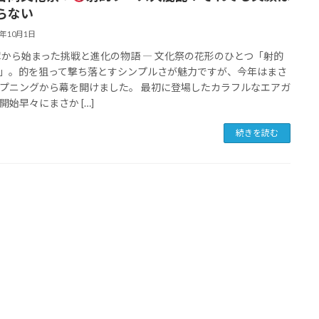
らない
5年10月1日
障から始まった挑戦と進化の物語 ― 文化祭の花形のひとつ「射的
」。的を狙って撃ち落とすシンプルさが魅力ですが、今年はまさ
プニングから幕を開けました。 最初に登場したカラフルなエアガ
開始早々にまさか […]
続きを読む