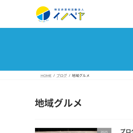
コ
ナ
ン
ビ
テ
ゲ
ン
ー
ツ
シ
へ
ョ
ス
ン
キ
に
ッ
移
プ
動
HOME
ブログ
地域グルメ
地域グルメ
プロ
2025