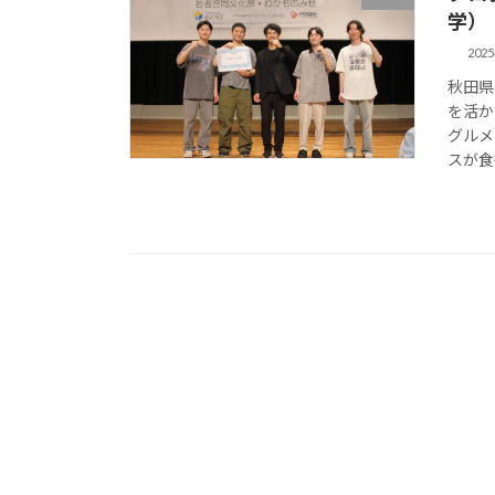
学）
202
秋田県
を活か
グルメ
スが食