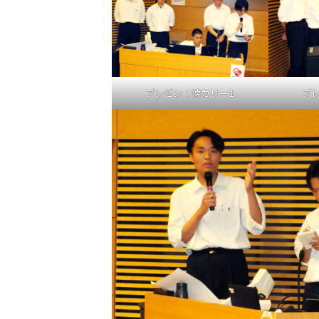
プレゼン：懐カリー1
プ