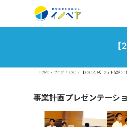
コ
ナ
ン
ビ
テ
ゲ
ン
ー
ツ
シ
へ
ョ
【2
ス
ン
キ
に
ッ
移
プ
動
HOME
ブログ
2025
【2025.6.14】フォト記録8
事業計画プレゼンテーシ