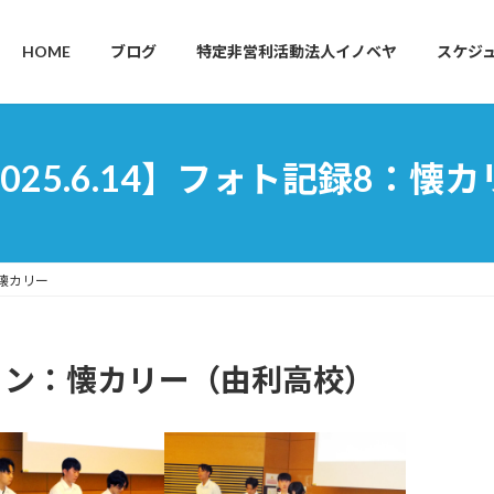
HOME
ブログ
特定非営利活動法人イノベヤ
スケジ
025.6.14】フォト記録8：懐
：懐カリー
ョン：懐カリー（由利高校）