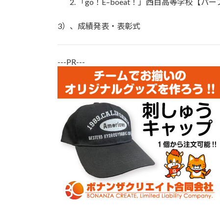
「go！E–boeat！」西目高等学校【パ
3）、成績発表・表彰式
---PR---