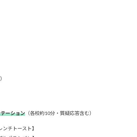
校）
ンテーション
（各校約10分・質疑応答含む）
フレンチトースト】