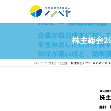
コ
ナ
ン
ビ
テ
ゲ
ン
ー
ツ
シ
へ
ョ
株主総会2
ス
ン
キ
に
ッ
移
プ
動
HOME
ブログ
2023
株主総会2023・表彰式／創作